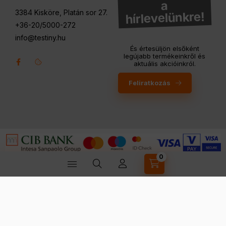
a
3384 Kisköre, Platán sor 27.
hírlevelünkre!
+36-20/5000-272
info@testiny.hu
És értesüljön elsőként
legújabb termékeinkről és
aktuális akcióinkról.
Feliratkozás
0
Kosárban lévő tétel