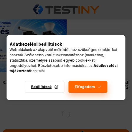
Adatkezelési beállítások
Weboldalunk az alapvető működéshez szükséges cookie-kat
használ. Szélesebb körű funkcionalitáshoz (marketing,
statisztika, személyre szabás) egyéb cookie-kat
engedélyezhet. Részletesebb információkat az
Adatkezelési
tájékoztató
ban talál.
E-mail: info@testiny.hu
Beállítások
Elfogadom
Tel.: 20/5000-272